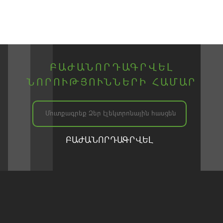
ԲԱԺԱՆՈՐԴԱԳՐՎԵԼ
ՆՈՐՈՒԹՅՈՒՆՆԵՐԻ
ՀԱՄԱՐ