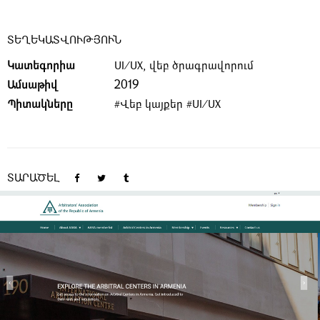
ՏԵՂԵԿԱՏՎՈՒԹՅՈՒՆ
Կատեգորիա
UI/UX, վեբ ծրագրավորում
2019
Ամսաթիվ
Պիտակները
#Վեբ կայքեր
#UI/UX
ՏԱՐԱԾԵԼ