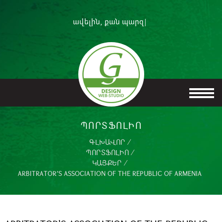
ավելին, քան
պրոֆ
|
ՊՈՐՏՖՈԼԻՈ
ԳԼԽԱՎՈՐ
/
ՊՈՐՏՖՈԼԻՈ
/
ԿԱՅՔԵՐ
/
ARBITRATOR’S ASSOCIATION OF THE REPUBLIC OF ARMENIA