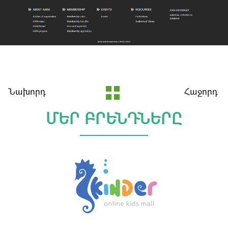
Նախորդ
Հաջորդ
ՄԵՐ ԲՐԵՆԴՆԵՐԸ